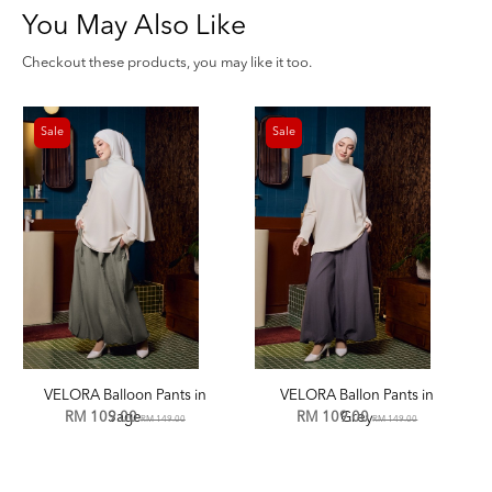
You May Also Like
Checkout these products, you may like it too.
Sale
Sale
VELORA Balloon Pants in
VELORA Ballon Pants in
RM 109.00
Sage
RM 109.00
Grey
RM 149.00
RM 149.00