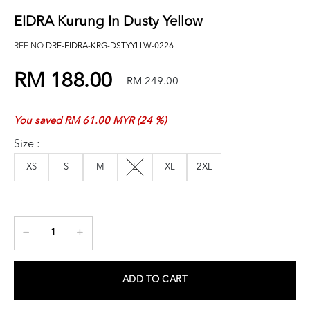
EIDRA Kurung In Dusty Yellow
REF NO
DRE-EIDRA-KRG-DSTYYLLW-0226
RM 188.00
RM 249.00
You saved RM 61.00 MYR (24 %)
Size :
XS
S
M
L
XL
2XL
ADD TO CART